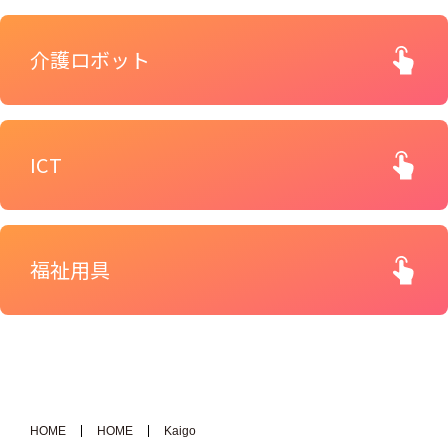
相談
介護ロボット
開発企業
はこちら
展示会などへの出展について
ICT
相談
リンク
福祉用具
お問い合わせ
公式インスタグラム
HOME
HOME
Kaigo