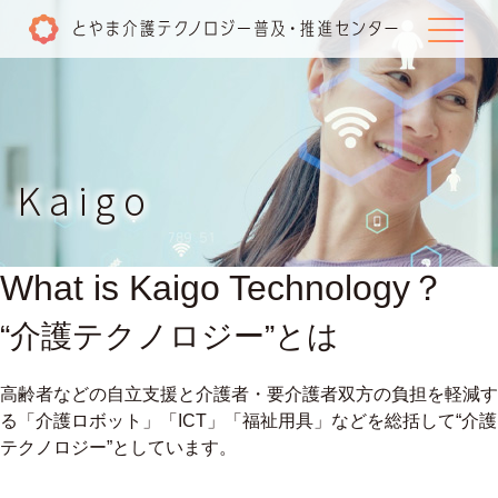
一般の方
はこちら
介護施設・事業所
はこちら
Kaigo
講座・研修
補助金の活用
What is Kaigo Technology？
“介護テクノロジー”とは
試用貸出
伴走支援の取組み
高齢者などの自立支援と介護者・要介護者双方の負担を軽減す
る「介護ロボット」「ICT」「福祉用具」などを総括して“介護
がんばる介護事業所表彰
テクノロジー”としています。