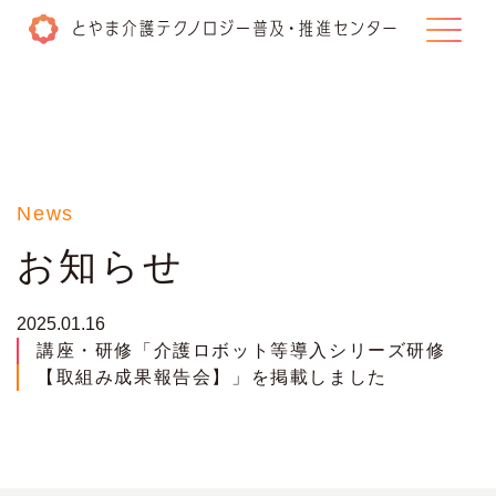
一般の方
はこちら
介護施設・事業所
はこちら
News
講座・研修
お知らせ
補助金の活用
2025.01.16
試用貸出
講座・研修「介護ロボット等導入シリーズ研修
【取組み成果報告会】」を掲載しました
伴走支援の取組み
がんばる介護事業所表彰