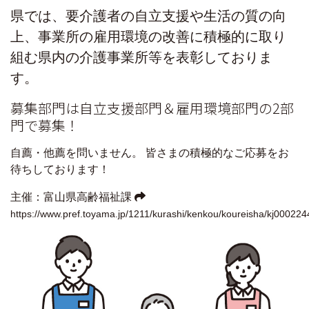
相談
県では、要介護者の自立支援や生活の質の向
上、事業所の雇用環境の改善に積極的に取り
開発企業
はこちら
組む県内の介護事業所等を表彰しておりま
展示会などへの出展について
す。
募集部門は自立支援部門＆雇用環境部門の2部
相談
門で募集！
リンク
自薦・他薦を問いません。
皆さまの積極的なご応募をお
待ちしております！
お問い合わせ
公式インスタグラム
主催：富山県高齢福祉課
https://www.pref.toyama.jp/1211/kurashi/kenkou/koureisha/kj000224